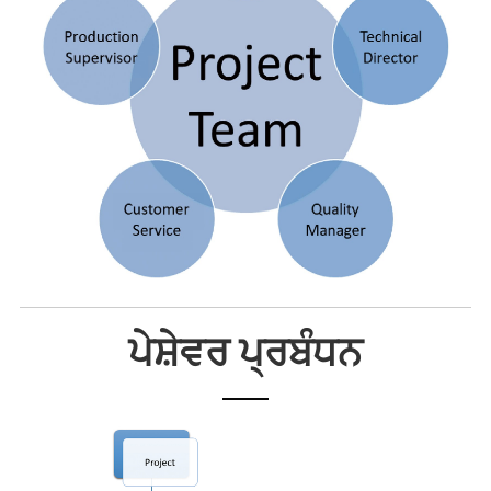
ਪੇਸ਼ੇਵਰ ਪ੍ਰਬੰਧਨ