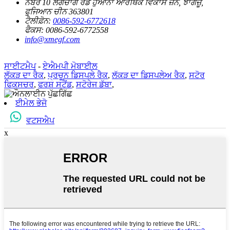
ਨੰਬਰ 10 ਲੋਂਗਚਾਂਗ ਰੋਡ ਹੁਆਨਾ ਆਰਥਿਕ ਵਿਕਾਸ ਜ਼ੋਨ, ਝਾਂਗਜ਼ੂ,
ਫੁਜਿਆਨ ਚੀਨ 363801
ਟੈਲੀਫ਼ੋਨ:
0086-592-6772618
ਫੈਕਸ:
0086-592-6772558
info@xmegf.com
ਸਾਈਟਮੈਪ
-
ਏਐਮਪੀ ਮੋਬਾਈਲ
ਲੱਕੜ ਦਾ ਰੈਕ
,
ਪ੍ਰਚੂਨ ਡਿਸਪਲੇ ਰੈਕ
,
ਲੱਕੜ ਦਾ ਡਿਸਪਲੇਅ ਰੈਕ
,
ਸਟੋਰ
ਫਿਕਸਚਰ
,
ਫਰਸ਼ ਸਟੈਂਡ
,
ਸਟੋਰੇਜ ਡੱਬਾ
,
ਈਮੇਲ ਭੇਜੋ
ਵਟਸਐਪ
x